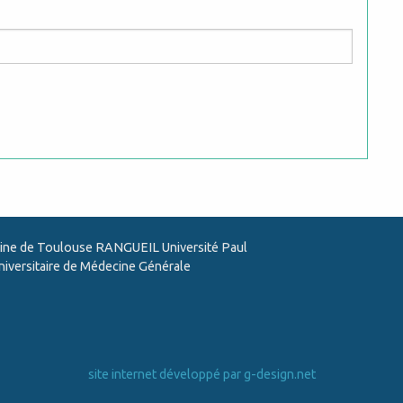
ine de Toulouse RANGUEIL Université Paul
niversitaire de Médecine Générale
site internet développé par g-design.net